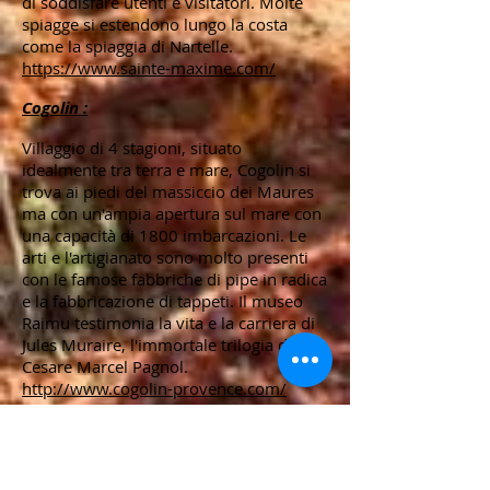
di soddisfare utenti e visitatori. Molte
spiagge si estendono lungo la costa
come la spiaggia di Nartelle.
https://www.sainte-maxime.com/
Cogolin :
Villaggio di 4 stagioni, situato
idealmente tra terra e mare, Cogolin si
trova ai piedi del massiccio dei Maures
ma con un'ampia apertura sul mare con
una capacità di 1800 imbarcazioni. Le
arti e l'artigianato sono molto presenti
con le famose fabbriche di pipe in radica
e la fabbricazione di tappeti. Il museo
Raimu testimonia la vita e la carriera di
Jules Muraire, l'immortale trilogia di
Cesare Marcel Pagnol.
http://www.cogolin-provence.com/
Cavalaire-sur-Mer :
Situato nella parte inferiore di una