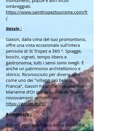
monumenti, piazze e altri vicoli
ombreggiati.
https://www.sainttropeztourisme.com/fr
/
Gassin :
Gassin, dalla cima del suo promontorio,
offre una vista eccezionale sull'intera
penisola di St Tropez a 360 °. Spiagge,
boschi, vigneti, tempo libero e
gastronomia, tutti i sensi sono svegli. È
anche un patrimonio architettonico e
storico. Riconosciuto per diversi anni
come uno dei "villaggi più belli di
Francia", Gassin ha anche ricevuto una
Marianne d'Or per la qualità dei suoi
rinnovamenti architettonici.
https://gassin.eu/fr/
Ramatuelle :
Ancora oggi, quando si entra nella città
dalla pianura, si ha l'impressione di