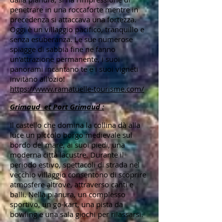
penetrare in una roccaforte mentre in
precedenza si attaccava una fortezza.
Oggi è un villaggio pacifico, tranquillo e
senza esuberanza. Le sue numerose
spiagge di sabbia fine ne fanno
un'attrazione permanente, i suoi
panorami incantano te e i suoi vigneti
invitano all'ozio!
https://www.ramatuelle-tourisme.com/
Grimaud et Port Grimaud :
Il castello che domina la collina dà alla
luce un piccolo borgo medievale sul
bordo del mare, ai suoi piedi, una
moderna città lacustre. Durante il
periodo estivo, spettacoli di strada nel
vecchio villaggio consentono di scoprire
atmosfere altrove, attraverso canti e
balli. Nella pianura, un complesso
sportivo, un go-kart, una pista da
bowling e una sala giochi per rilassarsi.