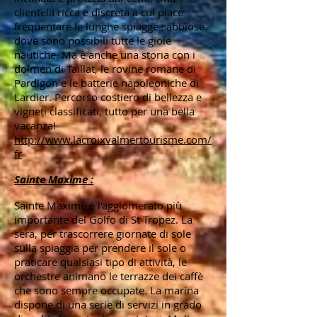
clientela ricca e discreta a cui piace
frequentare le lunghe spiagge sabbiose
dove sono possibili tutte le gioie
nautiche. Ma è anche una storia con i
dolmen di Taillat, le rovine romane di
Pardigon e le batterie napoleoniche di
Lardier. Percorso costiero di bellezza e
vigneti classificati, tutto per una bella
vacanza!
http://www.lacroixvalmertourisme.com/
fr
Sainte Maxime :
Sainte Maxime è l'agglomerato più
importante del Golfo di St Tropez. La
sera, per trascorrere giornate di sole
sulla spiaggia per prendere il sole o
praticare qualsiasi tipo di attività, le
orchestre animano le terrazze dei caffè
che sono sempre occupate. La marina
dispone di una serie di servizi in grado