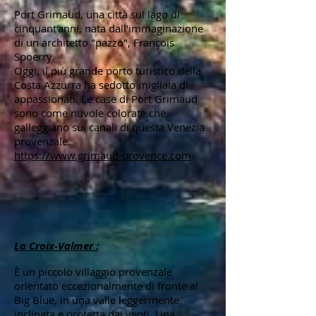
Port Grimaud, una città sul lago di
cinquant'anni, nata dall'immaginazione
di un architetto "pazzo", François
Spoerry.
Oggi, il più grande porto turistico della
Costa Azzurra ha sedotto migliaia di
appassionati. Le case di Port Grimaud
sono come nuvole colorate che
galleggiano sui canali di questa Venezia
provenzale.
https://www.grimaud-provence.com
La Croix-Valmer :
È un piccolo villaggio provenzale
orientato eccezionalmente di fronte al
Big Blue, in una valle leggermente
inclinata e protetta dai venti. Una